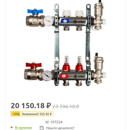
20 150.18 ₽
23 706.10 ₽
-
15
%
Экономия
3 555.92
₽
id: 197224
В наличии
В наличии
Нашли дешевле?