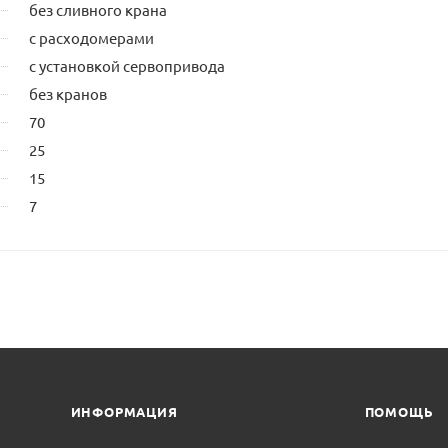
без сливного крана
с расходомерами
с установкой сервопривода
без кранов
70
25
15
7
ИНФОРМАЦИЯ
ПОМОЩЬ