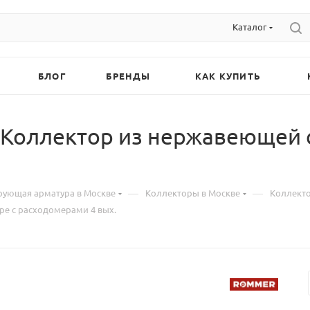
Каталог
БЛОГ
БРЕНДЫ
КАК КУПИТЬ
оллектор из нержавеющей ст
—
—
рующая арматура в Москве
Коллекторы в Москве
Коллекто
ре с расходомерами 4 вых.