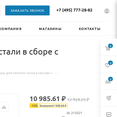
+7 (495) 777-28-82
ЗАКАЗАТЬ ЗВОНОК
КОМПАНИЯ
МАГАЗИНЫ
КОНТАКТЫ
0
али в сборе с
0
—
ры для теплого пола в Москве
0
10 985.61 ₽
12 924.25 ₽
-
15
%
Экономия
1 938.64
₽
id: 213521
Нет в наличии