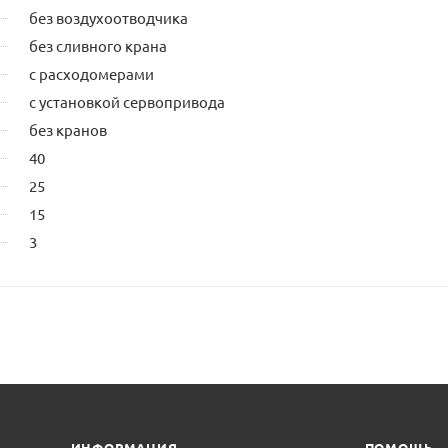
без воздухоотводчика
без сливного крана
с расходомерами
с установкой сервопривода
без кранов
40
25
15
3
ИНФОРМАЦИЯ
ПОМОЩЬ