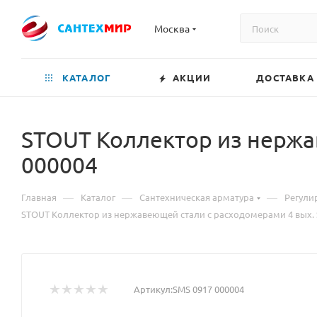
Москва
КАТАЛОГ
АКЦИИ
ДОСТАВКА
STOUT Коллектор из нержа
000004
—
—
—
Главная
Каталог
Сантехническая арматура
Регули
STOUT Коллектор из нержавеющей стали с расходомерами 4 вых. 
Артикул:
SMS 0917 000004