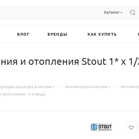
Каталог
БЛОГ
БРЕНДЫ
КАК КУПИТЬ
ия и отопления Stout 1* х 1/
—
—
рующая арматура в Москве
Коллекторы в Москве
Коллекто
е уплотнение - 4 отвода