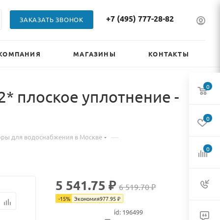
+7 (495) 777-28-82
ЗАКАЗАТЬ ЗВОНОК
КОМПАНИЯ
МАГАЗИНЫ
КОНТАКТЫ
0
2* плоское уплотнение -
0
—
ры для водоснабжения в Москве
0
5 541.75 ₽
6 519.70 ₽
-
15
%
Экономия
977.95
₽
id: 196499
В наличии