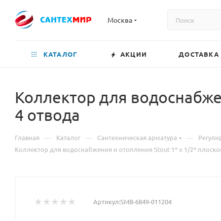
Москва
КАТАЛОГ
АКЦИИ
ДОСТАВКА
Коллектор для водоснабжен
4 отвода
—
—
—
Главная
Каталог
Сантехническая арматура
Регули
Коллектор для водоснабжения и отопления Stout 1* х 1/2* плоско
Артикул:
SMB-6849-011204