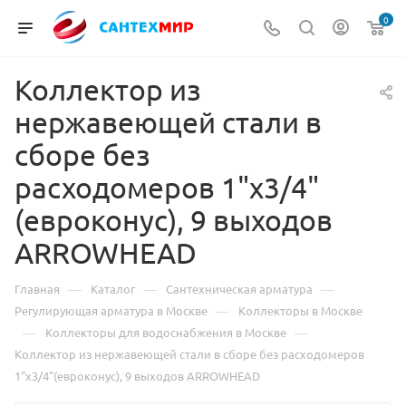
0
Коллектор из
нержавеющей стали в
сборе без
расходомеров 1"х3/4"
(евроконус), 9 выходов
ARROWHEAD
—
—
—
Главная
Каталог
Сантехническая арматура
—
Регулирующая арматура в Москве
Коллекторы в Москве
—
—
Коллекторы для водоснабжения в Москве
Коллектор из нержавеющей стали в сборе без расходомеров
1"х3/4"(евроконус), 9 выходов ARROWHEAD