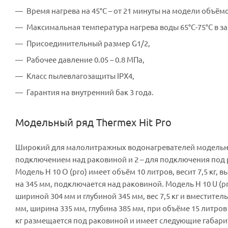
Время нагрева на 45°С – от 21 минуты на модели объём
Максимальная температура нагрева воды 65°С-75°С в з
Присоединительный размер G1/2,
Рабочее давление 0.05 – 0.8 МПа,
Класс пылевлагозащиты IPX4,
Гарантия на внутренний бак 3 года.
Модельный ряд Thermex Hit Pro
Широкий для малолитражных водонагревателей модельный
подключением над раковиной и 2 – для подключения под
Модель H 10 O (pro) имеет объём 10 литров, весит 7,5 кг
на 345 мм, подключается над раковиной. Модель H 10 U (p
шириной 304 мм и глубиной 345 мм, вес 7,5 кг и вместител
мм, ширина 335 мм, глубина 385 мм, при объёме 15 литров в
кг размещается под раковиной и имеет следующие габариты