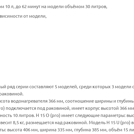
ом 10 л, до 62 минут на модели объёмом 30 литров,
ависимости от модели,
 ряд серии составляют 5 моделей, среди которых 3 модели 
 раковиной.
, высота водонагревателя 366 мм, соотношение ширины и глубин
ro) подключается под раковиной, имеет корпус высотой 366 мм
ьность 10 литров. H 15 O (pro) имеет следующие параметры: вы
есит 8,5 кг, размещается над раковиной. Модель H 15 U (pro) в
: высота 406 мм, ширина 335 мм, глубина 385 мм, объём 15 л