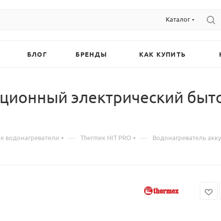
Каталог
БЛОГ
БРЕНДЫ
КАК КУПИТЬ
яционный электрический быт
—
—
 водонагреватели
Thermex HIT PRO
Водонагреватель акк