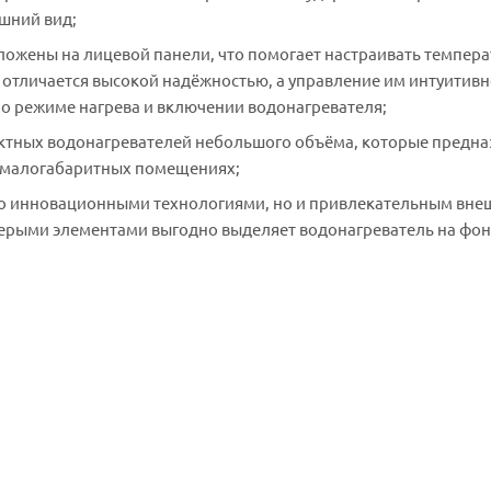
шний вид;
ложены на лицевой панели, что помогает настраивать темпера
отличается высокой надёжностью, а управление им интуитив
 о режиме нагрева и включении водонагревателя;
пактных водонагревателей небольшого объёма, которые предн
в малогабаритных помещениях;
ько инновационными технологиями, но и привлекательным вн
серыми элементами выгодно выделяет водонагреватель на фо