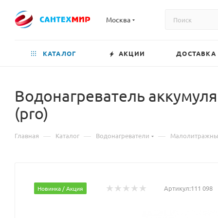
Москва
КАТАЛОГ
АКЦИИ
ДОСТАВКА
Водонагреватель аккумул
(pro)
—
—
—
Главная
Каталог
Водонагреватели
Малолитражные
Артикул:
111 098
Новинка / Акция