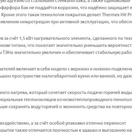
ю адгезию со стальными стенками бака, а также одинаковый
офарфора бак не поддаётся коррозии, что надёжно защищает е
Кроме этого такая технология покрытия делает Thermex Hit P
оявлению микротрещин при активной эксплуатации, что обесп
в за счёт 1,5 кВт нагревательного элемента, сделанного по те
снове титана, что помогает значительно уменьшить вероятност
ы ТЭНа значительно увеличен и обеспечивает стабильную рабо
ателей включает в себя модели с верхним и нижним подключе
льшом пространстве малогабаритной кухни или ванной, но даж
ного нагрева, который сочетает скорость подачи горячей воды
специальная теплоизоляция из низкотеплопроводного пенопо
ьше сохранять воду горячей и экономить средства на повторн
воздействиям, а за счёт особой упаковки отлично переносит
рытие также отличается прочностью к ударам и выгоранию на