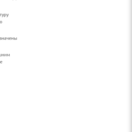
туру
но
азначены
ешним
не