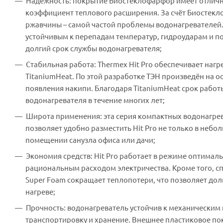
Надежность: покрытие Биостеклофарфор имеет отличну
коэффициент теплового расширения. За счёт Биостекл
ржавчины – самой частой проблемы водонагревателей. 
устойчивым к перепадам температур, гидроударам и п
долгий срок службы водонагревателя;
Стабильная работа: Thermex Hit Pro обеспечивает нагре
TitaniumHeat. По этой разработке ТЭН произведён на о
появления накипи. Благодаря TitaniumHeat срок работ
водонагревателя в течение многих лет;
Широта применения: эта серия компактных водонагрев
позволяет удобно разместить Hit Pro не только в небо
помещении санузла офиса или дачи;
Экономия средств: Hit Pro работает в режиме оптималь
рациональным расходом электричества. Кроме того, 
Super Foam сокращает теплопотери, что позволяет дол
нагреве;
Прочность: водонагреватель устойчив к механическим 
транспортировку и хранение. Внешнее пластиковое пок