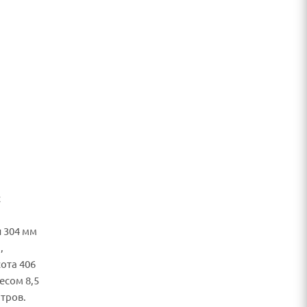
с
ы 304 мм
,
сота 406
есом 8,5
итров.