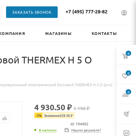
+7 (495) 777-28-82
ЗАКАЗАТЬ ЗВОНОК
КОМПАНИЯ
МАГАЗИНЫ
КОНТАКТЫ
0
овой THERMEX H 5 O
0
умуляционный электрический бытовой THERMEX H 5 O (pro)
0
4 930.50 ₽
5 190 ₽
-
5
%
Экономия
259.50
₽
id: 194492
В наличии
В наличии
Нашли дешевле?