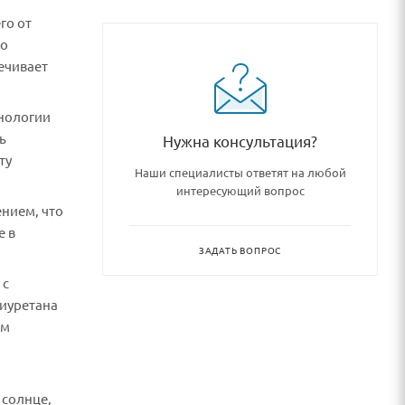
го от
ro
ечивает
хнологии
ь
Нужна консультация?
ту
Наши специалисты ответят на любой
интересующий вопрос
нием, что
е в
ЗАДАТЬ ВОПРОС
 с
лиуретана
ом
 солнце,