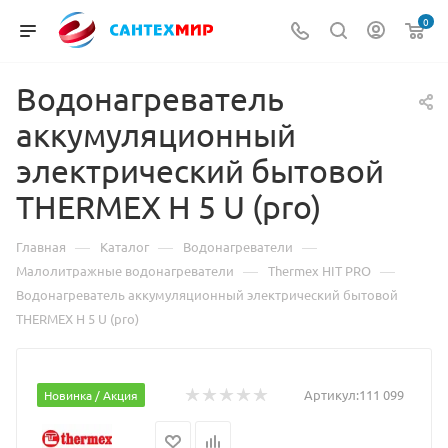
0
Водонагреватель
аккумуляционный
электрический бытовой
THERMEX H 5 U (pro)
—
—
—
Главная
Каталог
Водонагреватели
—
—
Малолитражные водонагреватели
Thermex HIT PRO
Водонагреватель аккумуляционный электрический бытовой
THERMEX H 5 U (pro)
Артикул:
111 099
Новинка / Акция