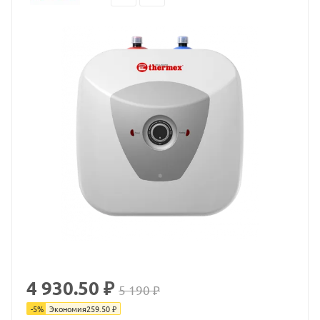
4 930.50 ₽
5 190 ₽
-
5
%
Экономия
259.50
₽