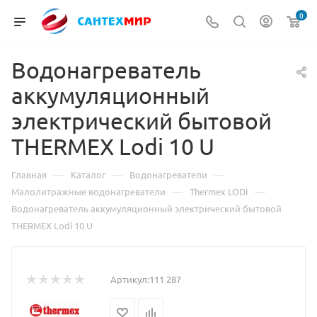
0
Водонагреватель
аккумуляционный
электрический бытовой
THERMEX Lodi 10 U
—
—
—
Главная
Каталог
Водонагреватели
—
—
Малолитражные водонагреватели
Thermex LODI
Водонагреватель аккумуляционный электрический бытовой
THERMEX Lodi 10 U
Артикул:
111 287