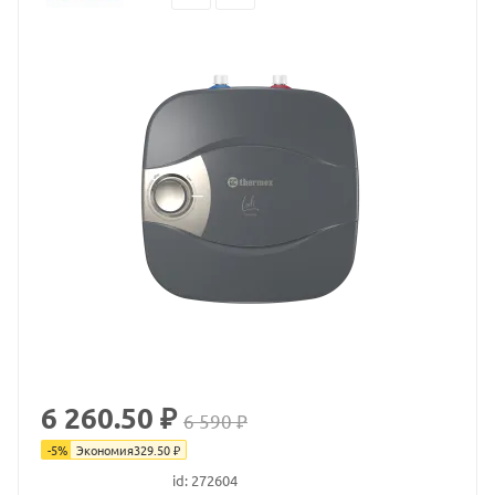
6 260.50 ₽
6 590 ₽
-
5
%
Экономия
329.50
₽
id: 272604
В наличии