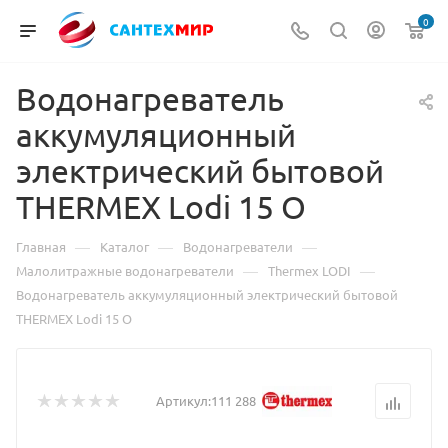
0
Водонагреватель
аккумуляционный
электрический бытовой
THERMEX Lodi 15 O
—
—
—
Главная
Каталог
Водонагреватели
—
—
Малолитражные водонагреватели
Thermex LODI
Водонагреватель аккумуляционный электрический бытовой
THERMEX Lodi 15 O
Артикул:
111 288