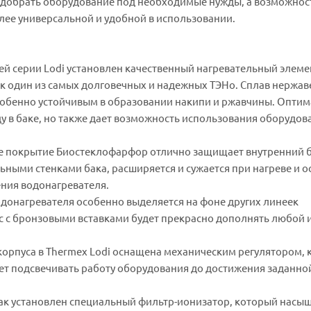
одобрать оборудование под необходимые нужды, а возможнос
лее универсальной и удобной в использовании.
й серии Lodi установлен качественный нагревательный элеме
ак один из самых долговечных и надежных ТЭНо. Сплав нержа
особенно устойчивым в образовании накипи и ржавчины. Опти
ду в баке, но также дает возможность использования оборудов
ое покрытие Биостеклофарфор отлично защищает внутренний б
льными стенками бака, расширяется и сужается при нагреве и 
ения водонагревателя.
донагревателя особенно выделяется на фоне других линеек
 с бронзовыми вставками будет прекрасно дополнять любой 
корпуса в Thermex Lodi оснащена механическим регулятором,
дет подсвечивать работу оборудования до достижения заданно
ак установлен специальный фильтр-ионизатор, который насыщ