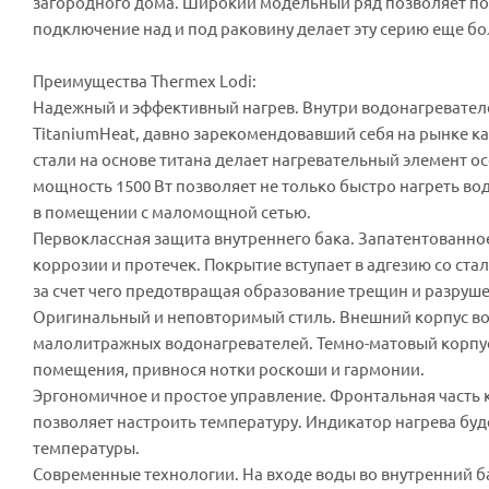
загородного дома. Широкий модельный ряд позволяет п
подключение над и под раковину делает эту серию еще бо
Преимущества Thermex Lodi:
Надежный и эффективный нагрев. Внутри водонагревателе
TitaniumHeat, давно зарекомендовавший себя на рынке к
стали на основе титана делает нагревательный элемент 
мощность 1500 Вт позволяет не только быстро нагреть во
в помещении с маломощной сетью.
Первоклассная защита внутреннего бака. Запатентованн
коррозии и протечек. Покрытие вступает в адгезию со ста
за счет чего предотвращая образование трещин и разруш
Оригинальный и неповторимый стиль. Внешний корпус во
малолитражных водонагревателей. Темно-матовый корпус
помещения, привнося нотки роскоши и гармонии.
Эргономичное и простое управление. Фронтальная часть 
позволяет настроить температуру. Индикатор нагрева бу
температуры.
Современные технологии. На входе воды во внутренний б