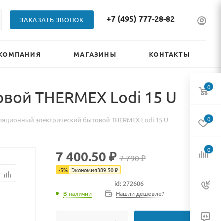
+7 (495) 777-28-82
ЗАКАЗАТЬ ЗВОНОК
КОМПАНИЯ
МАГАЗИНЫ
КОНТАКТЫ
0
вой THERMEX Lodi 15 U
0
ляционный электрический бытовой THERMEX Lodi 15 U
0
7 400.50 ₽
7 790 ₽
-
5
%
Экономия
389.50
₽
id: 272606
В наличии
В наличии
Нашли дешевле?