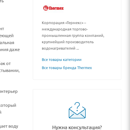
ть
Корпорация «Термекс» –
нт
международная торгово-
веющей
промышленная группа компаний,
крупнейший производитель
мальная
водонагревателей ...
ания даже
Все товары категории
ак от
Все товары бренда Thermex
остывании,
интерьер
 который
й
ает воду
Нужна консультация?