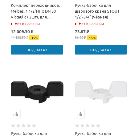
Комплект переходников,
Ручка-бабочка для
Meibes, 1 1/2"НГ x DN 50
шарового крана STOUT
Victaulic ( 2шт), для
1/2"-3/4" (Чёрная)
монтажа насосных групп
Нет в наличии
Нет в наличии
V-UK/MK
12 009.30 ₽
73.87 ₽
14 128.59 ₽
86.90 ₽
-
15
%
-
15
%
ПОД ЗАКАЗ
ПОД ЗАКАЗ
Ручка-бабочка для
Ручка-бабочка для