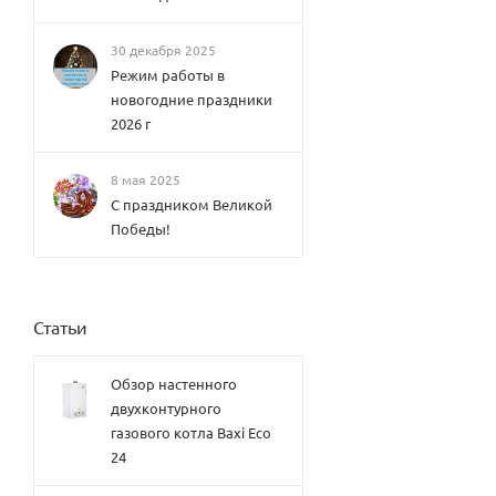
OW
Therm
30 декабря 2025
ex
HOTTY
Режим работы в
Therm
новогодние праздники
ex
2026 г
ONYX
Therm
ex
8 мая 2025
SURF
С праздником Великой
Therm
Победы!
ex
URBA
N
Therm
ex
Статьи
VETRO
Therm
ex
Обзор настенного
OSCA
R
двухконтурного
Therm
газового котла Baxi Eco
ex
24
OBER
ON