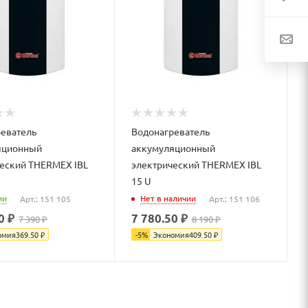
еватель
Водонагреватель
яционный
аккумуляционный
еский THERMEX IBL
электрический THERMEX IBL
15 U
ии
Нет в наличии
Арт.: 151 105
Арт.: 151 106
0 ₽
7 780.50 ₽
7 390 ₽
8 190 ₽
омия
369.50
₽
-
5
%
Экономия
409.50
₽