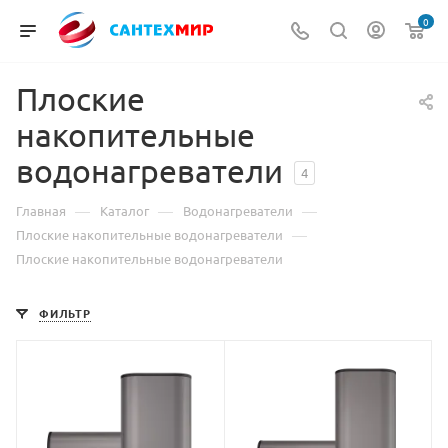
0
Плоские
накопительные
водонагреватели
4
—
—
—
Главная
Каталог
Водонагреватели
—
Плоские накопительные водонагреватели
Плоские накопительные водонагреватели
ФИЛЬТР