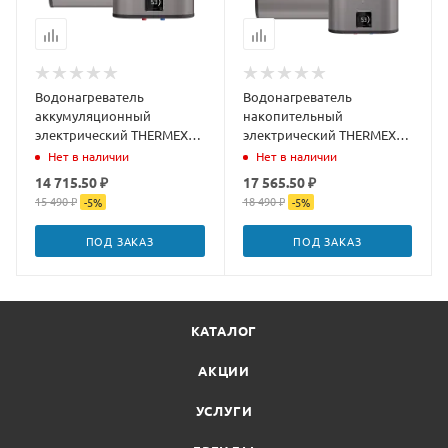
Водонагреватель
Водонагреватель
аккумуляционный
накопительный
электрический THERMEX
электрический THERMEX
Fora 30
Fora 50 серебристый
Нет в наличии
Нет в наличии
14 715.50 ₽
17 565.50 ₽
15 490 ₽
18 490 ₽
-
5
%
-
5
%
ПОД ЗАКАЗ
ПОД ЗАКАЗ
КАТАЛОГ
АКЦИИ
УСЛУГИ