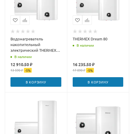
Водонагреватель
THERMEX Dream 80
накопительный
В наличии
электрический THERMEX
Dream 50
В наличии
12 910.50 ₽
16 235.50 ₽
13 590 ₽
17 090 ₽
-
5
%
-
5
%
В КОРЗИНУ
В КОРЗИНУ