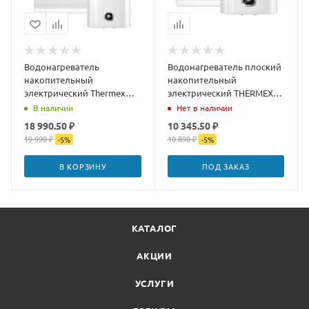
Водонагреватель
Водонагреватель плоский
накопительный
накопительный
электрический Thermex
электрический THERMEX
Dream 100
Dream 30
В наличии
Нет в наличии
18 990.50 ₽
10 345.50 ₽
19 990 ₽
10 890 ₽
-
5
%
-
5
%
В КОРЗИНУ
ПОД ЗАКАЗ
КАТАЛОГ
АКЦИИ
УСЛУГИ