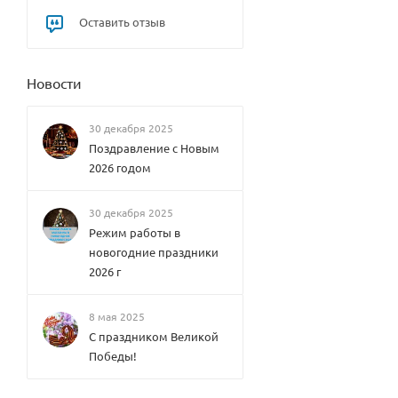
Elsen
Конве
Оставить отзыв
кторы
внутр
иполь
ные
Новости
водян
ые
Varma
30 декабря 2025
nn
Поздравление с Новым
Конве
2026 годом
кторы
внутр
иполь
ные
30 декабря 2025
водян
Режим работы в
ые
Therm
новогодние праздники
SPL
ex
2026 г
Конве
HUDS
кторы
ON
внутр
Therm
иполь
8 мая 2025
ex
ные
С праздником Великой
TOPFL
водян
OW
Победы!
ые
Therm
KVZ
ex
Конве