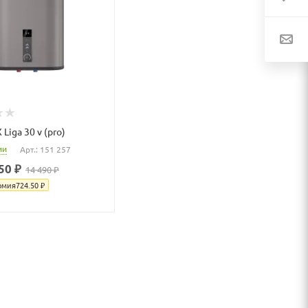
Liga 30 v (pro)
ии
Арт.: 151 257
50 ₽
14 490 ₽
омия
724.50
₽