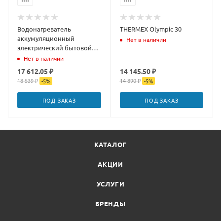
Водонагреватель
THERMEX Olympic 30
аккумуляционный
Нет в наличии
электрический бытовой
THERMEX Olympic 50
Нет в наличии
17 612.05 ₽
14 145.50 ₽
18 539 ₽
14 890 ₽
-
5
%
-
5
%
ПОД ЗАКАЗ
ПОД ЗАКАЗ
КАТАЛОГ
АКЦИИ
УСЛУГИ
БРЕНДЫ