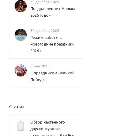
Elsen
30 декабря 2025
Конве
Поздравление с Новым
кторы
2026 годом
внутр
иполь
ные
30 декабря 2025
водян
ые
Режим работы в
Varma
новогодние праздники
nn
2026 г
Конве
кторы
внутр
8 мая 2025
иполь
ные
С праздником Великой
водян
Победы!
ые
Therm
SPL
ex
Конве
HUDS
кторы
ON
внутр
Therm
Статьи
иполь
ex
ные
TOPFL
водян
OW
Обзор настенного
ые
Therm
KVZ
двухконтурного
ex
Конве
газового котла Baxi Eco