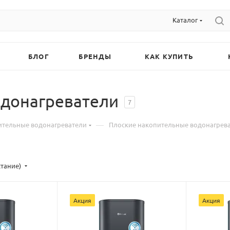
Каталог
БЛОГ
БРЕНДЫ
КАК КУПИТЬ
одонагреватели
7
—
ительные водонагреватели
Плоские накопительные водонагрев
стание)
Акция
Акция