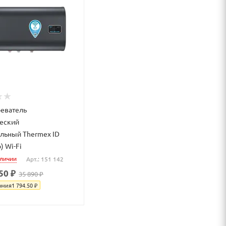
еватель
еский
льный Thermex ID
) Wi-Fi
аличии
Арт.: 151 142
50 ₽
35 890 ₽
омия
1 794.50
₽