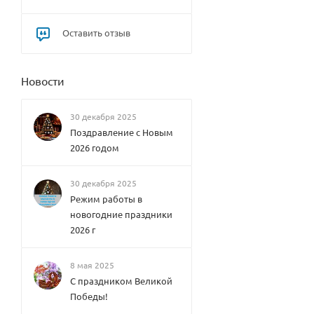
OW
Therm
Оставить отзыв
ex
HOTTY
Therm
ex
Новости
ONYX
Therm
ex
30 декабря 2025
SURF
Поздравление с Новым
Therm
2026 годом
ex
URBA
N
30 декабря 2025
Therm
ex
Режим работы в
VETRO
новогодние праздники
Therm
2026 г
ex
OSCA
R
8 мая 2025
Therm
С праздником Великой
ex
OBER
Победы!
ON