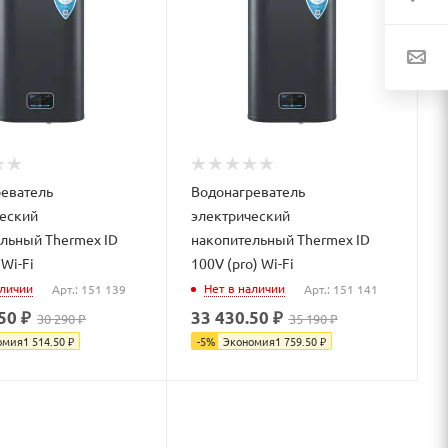
еватель
Водонагреватель
еский
электрический
льный Thermex ID
накопительный Thermex ID
 Wi-Fi
100V (pro) Wi-Fi
аличии
Нет в наличии
Арт.: 151 139
Арт.: 151 141
50 ₽
33 430.50 ₽
30 290 ₽
35 190 ₽
омия
1 514.50
₽
-
5
%
Экономия
1 759.50
₽