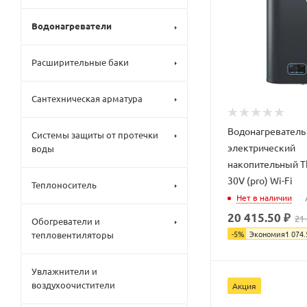
Водонагреватели
Газов
ые
Расширительные баки
котлы
Элект
ричес
Сантехническая арматура
кие
котлы
Водонагреватель
Тверд
Системы защиты от протечки
отопл
электрический
воды
THER
ивные
MEX
накопительный T
котлы
LIMA
Комб
30V (pro) Wi-Fi
Колле
Wi-Fi
Теплоноситель
иниро
кторы
Нет в наличии
Therm
ванны
Трехх
ex
е
20 415.50 ₽
21
одовы
AKVO
Обогреватели и
котлы
е
-
5
%
Экономия
1 074.
тепловентиляторы
Therm
Дизел
смеси
ex
ьные
тельн
AUGA
котлы
ые
WI-FI
Увлажнители и
клапа
Therm
воздухоочистители
ны
Акция
ex
Термо
CIRCL