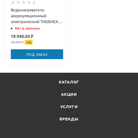
Водонагреватель
аккумуляционный
электрический THERMEX
Mirror 100 V
Нет в наличии
18 040.50 ₽
18 990 ₽
-
5
%
ПОД ЗАКАЗ
КАТАЛОГ
АКЦИИ
УСЛУГИ
БРЕНДЫ