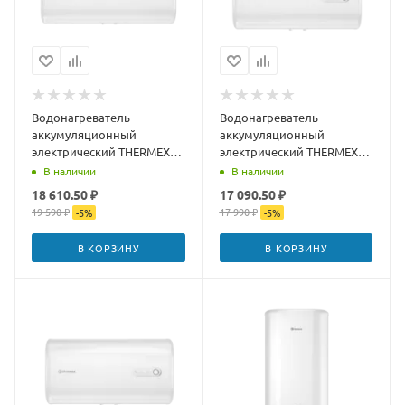
Водонагреватель
Водонагреватель
аккумуляционный
аккумуляционный
электрический THERMEX
электрический THERMEX
Mirror 100 H
Mirror 80 H
В наличии
В наличии
18 610.50 ₽
17 090.50 ₽
19 590 ₽
17 990 ₽
-
5
%
-
5
%
В КОРЗИНУ
В КОРЗИНУ