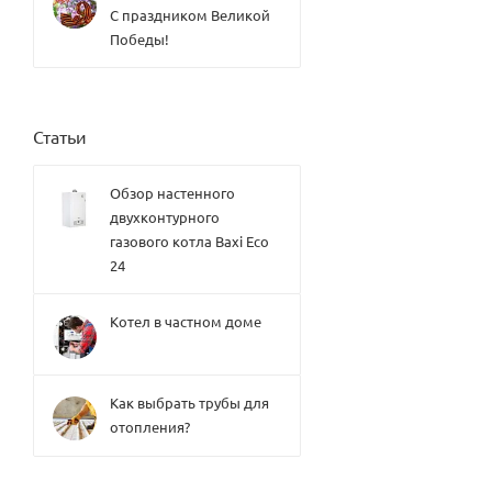
Elsen
С праздником Великой
Конве
Победы!
кторы
внутр
иполь
ные
водян
ые
Статьи
Varma
nn
Конве
Обзор настенного
кторы
двухконтурного
внутр
газового котла Baxi Eco
иполь
ные
24
водян
ые
Therm
SPL
Котел в частном доме
ex
Конве
HUDS
кторы
ON
внутр
Therm
иполь
ex
Как выбрать трубы для
ные
TOPFL
отопления?
водян
OW
ые
Therm
KVZ
ex
Конве