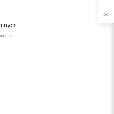
л пуст
товаров