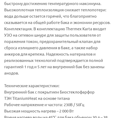
быстрому достижению температурного максимума.
Высокоплотная теплоизоляция снижает теплопотери:
вода дольше остается горячей, что благоприятно
сказывается на общей работе бака и экономии ресурсов.
Комплектация. В комплектацию Thermex Karta входит
УЗО на сетевом шнуре для защиты пользователя от
поражения током, предохранительный клапан для
сброса излишнего давления в баке, а также набор
анкеров для крепежа. Надежность материалов и
реализованных технологий подтверждается полной
гарантией 1 год и 5 лет на внутренний бак без замены
анодов.
Технические характеристики:
Внутренний бак с покрытием Биостеклофарфор
ТЭН TitaniumHeat на основе титана
Рабочее напряжение и частота: 230В / 50Гц
Высокая мощность нагрева – 2 000 Вт
Время нагрева воды на 45°С для бака объемом 30 л – 38